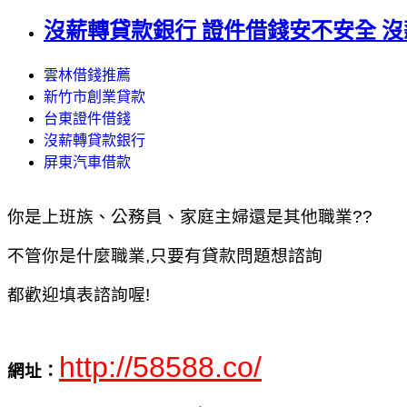
沒薪轉貸款銀行 證件借錢安不安全 
雲林借錢推薦
新竹市創業貸款
台東證件借錢
沒薪轉貸款銀行
屏東汽車借款
你是上班族、公務員、家庭主婦還是其他職業??
不管你是什麼職業,只要有貸款問題想諮詢
都歡迎填表諮詢喔!
http://58588.co/
網址：